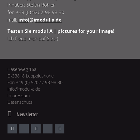
Inhaber: Stefan Röhler
fon +49 (0) 5202-98 98 30
mail:
info(@)modul.a.de
Testen Sie modul A | pictures for your image!
Ich freue mich auf Sie :-)
Hasenweg 16a
D-33818 Leopoldshöhe
Fon +49 (0) 5202 / 98 98 30
info@modul-a.de
Impressum
Datenschutz
Newsletter