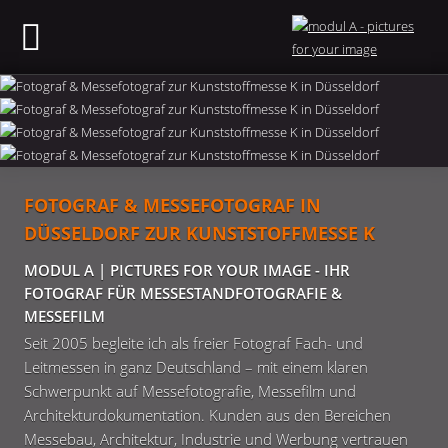
FOTOGRAF & MESSEFOTOGRAF IN
DÜSSELDORF ZUR KUNSTSTOFFMESSE K
MODUL A | PICTURES FOR YOUR IMAGE - IHR
FOTOGRAF FÜR MESSESTANDFOTOGRAFIE &
MESSEFILM
Seit 2005 begleite ich als freier Fotograf Fach- und
Leitmessen in ganz Deutschland – mit einem klaren
Schwerpunkt auf Messefotografie, Messefilm und
Architekturdokumentation. Kunden aus den Bereichen
Messebau, Architektur, Industrie und Werbung vertrauen