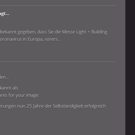
gt...
ekannt gegeben, dass Sie die Messe Light + Building
ronavirus in Europa, vorers...
llen…
kannt als:
ures for your image.
ungen nun 25 Jahre der Selbständigkeit erfolgreich