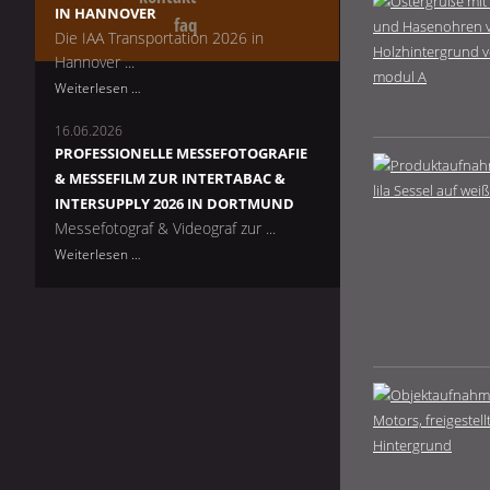
Messefotografie
IN HANNOVER
faq
zur
Die IAA Transportation 2026 in
WindEnergy
Hannover ...
2026
Messefotografie
Weiterlesen …
und
16.06.2026
Messefilm
PROFESSIONELLE MESSEFOTOGRAFIE
für
& MESSEFILM ZUR INTERTABAC &
die
INTERSUPPLY 2026 IN DORTMUND
IAA
Messefotograf & Videograf zur ...
Transportation
Professionelle
Weiterlesen …
2026
Messefotografie
in
&
Hannover
Messefilm
zur
InterTabac
&
InterSupply
2026
in