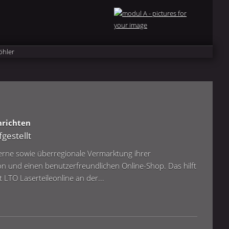
hrichten
fgestellt
erne sowie überregionale Vermarktung ihrer
ion und einen benutzerfreundlichen Online-Shop. Das hilft
t LTO Laserteileonline an der...