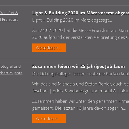
für
Werbefotografie
Light & Building 2020 im März vorerst abgesa
&
Light + Building 2020 im März abgesagt...
Produktfotografie
Am 24.02.2020 hat die Messe Frankfurt am Main b
2020 aufgrund der verstärkten Verbreitung des Co
Light
Weiterlesen …
&
Building
Zusammen feiern wir 25 jähriges Jubiläum
2020
Die Lieblingskollegen lassen heute die Korken kna
im
März
Wir, das sind Michaela und Stefan Röhler, auch be
vorerst
feschart | print- & webdesign und modul A | pict
abgesagt...
Zusammen haben wir unter den genannten Firmier
gemeistert. Die letzten 13 Jahre davon sogar in...
Zusammen
Weiterlesen …
feiern