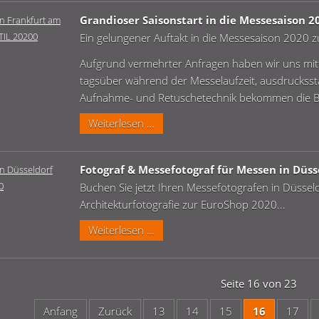
wir
Grandioser Saisonstart in die Messesaison 2
25
Ein gelungener Auftakt in die Messesaison 2020 z
jähriges
Jubiläum
Aufgrund vermehrter Anfragen haben wir uns mittl
tagsüber während der Messelaufzeit, ausdruckss
Aufnahme- und Retuschetechnik bekommen die Bes
Grandioser
Weiterlesen …
Saisonstart
in
Fotograf & Messefotograf für Messen in Düss
die
Buchen Sie jetzt Ihren Messefotografen in Düssel
Messesaison
Architekturfotografie zur EuroShop 2020...
2020
Fotograf
Weiterlesen …
&
Messefotograf
für
Seite 16 von 23
Messen
Anfang
Zurück
13
14
15
16
17
in