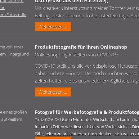
Ostergrüße aus dem Hasenweg
die
Mit kreativer Unterstützung meiner Tochter wünsc
Leopoldshöher
Beitrag, besinnliche und frohe Osterfeiertage. A
Nachrichten
Ostergrüße
Weiterlesen …
aus
dem
Produktfotografie für Ihren Onlineshop
Hasenweg
Onlineshopping in Zeiten von COVID-19
COVID-19 stellt uns alle vor beispiellose Heraus
dabei höchste Priorität. Dennoch möchten wir vo
Zeiten hoffen, die es uns wieder ermöglichen, in
Produktfotografie
Weiterlesen …
für
Ihren
Fotograf für Werbefotografie & Produktfotog
Onlineshop
Trotz COVID-19 den Motor der Wirtschaft am Laufen ha
In harten Zeiten wie diesen, ist es von Vorteil sich als D
Fähigkeiten zu präsentieren, umzudenken, sich weiterzub