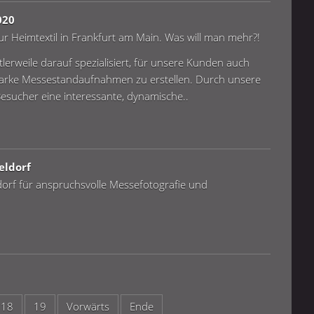
020
ur Heimtextil in Frankfurt am Main. Was will man mehr?!
erweile darauf spezialisiert, für unsere Kunden auch
tarke Messestandaufnahmen zu erstellen. Durch unsere
ucher eine interessante, dynamische..
eldorf
dorf für anspruchsvolle Messefotografie und
18
19
Vorwärts
Ende