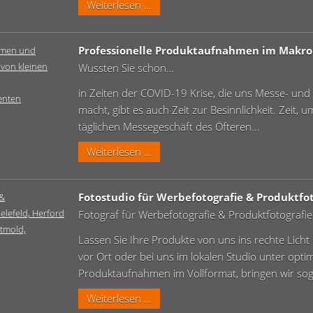
Fotograf
Weiterlesen …
für
Werbefotografie
Professionelle Produktaufnahmen im Makro
&
Wussten Sie schon…
Produktfotografie
in Zeiten der COVID-19 Krise, die uns Messe- und
macht, gibt es auch Zeit zur Besinnlichkeit. Zeit,
täglichen Messegeschäft des Öfteren...
Professionelle
Weiterlesen …
Produktaufnahmen
im
Fotostudio für Werbefotografie & Produktfot
Makrobereich
Fotograf für Werbefotografie & Produktfotografie
Lassen Sie Ihre Produkte von uns ins rechte Lich
vor Ort oder bei uns im lokalen Studio unter opti
Produktaufnahmen im Vollformat, bringen wir soga
Fotostudio
Weiterlesen …