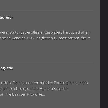
bereich
 Veranstaltungsdienstleister besonders hart zu schaffen
 um seine weiteren TOP-Fähigkeiten zu präsentieren, die im
ografie
t rücken. Ob mit unserem mobilen Fotostudio bei Ihnen
malen Lichtbedingungen. Mit detailscharfen
r Ihre kleinsten Produkte...