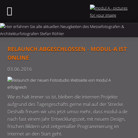
RELAUNCH ABGESCHLOSSEN - MODUL-A IST
ONLINE
03.06.2016
Wie es halt immer so ist, bleiben die internen Projekte
aufgrund des Tagesgeschäfts gerne mal auf der Strecke.
Deshalb freuen wir uns jetzt umso mehr, dass modul-a.de
nach fast einem Jahr Entwicklungszeit, mit neuem Design,
frischen Bildern und zeitgemäßer Programmierung im
Internet an den Start geht.