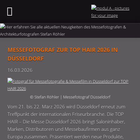
MESSEFOTOGRAF ZUR TOP HAIR 2026 IN
DÜSSELDORF
16.03.2026
© Stefan Röhler | Messefotograf Düsseldorf
Vom 21. bis 22. März 2026 wird
Düsseldorf
erneut zum
Treffpunkt der internationalen Friseurbranche. Die
TOP
HAIR – Die Messe Düsseldorf 2026
bringt Saloninhaber,
Marken, Distributoren und Messebaufirmen aus ganz
Europa zusammen. Präsentiert werden neue Produkte,