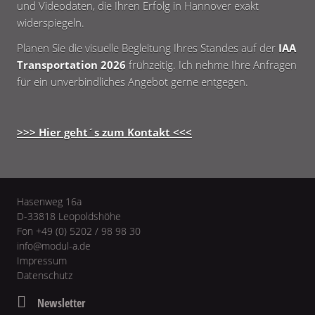
und Videodaten, die Ihren Erfolg in Hannover exakt
widerspiegeln.
Planen Sie die visuelle Begleitung Ihres Standes auf der
IAA
Transportation 2026
frühzeitig. Ich nehme Ihre Anfragen
für ein unverbindliches Angebot gerne entgegen.
>>> Hier geht´s zum Kontakt <<<
Hasenweg 16a
D-33818 Leopoldshöhe
Fon +49 (0) 5202 / 98 98 30
info@modul-a.de
Impressum
Datenschutz
Newsletter