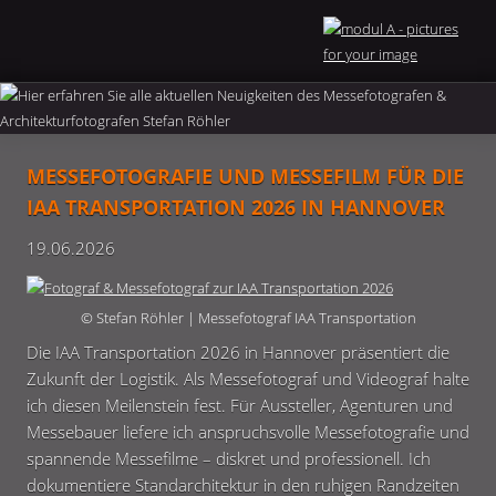
MESSEFOTOGRAFIE UND MESSEFILM FÜR DIE
IAA TRANSPORTATION 2026 IN HANNOVER
19.06.2026
© Stefan Röhler | Messefotograf IAA Transportation
Die IAA Transportation 2026 in Hannover präsentiert die
Zukunft der Logistik. Als Messefotograf und Videograf halte
ich diesen Meilenstein fest. Für Aussteller, Agenturen und
Messebauer liefere ich anspruchsvolle Messefotografie und
spannende Messefilme – diskret und professionell. Ich
dokumentiere Standarchitektur in den ruhigen Randzeiten