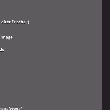
alter Frische ;)
r image
de
messefotograf