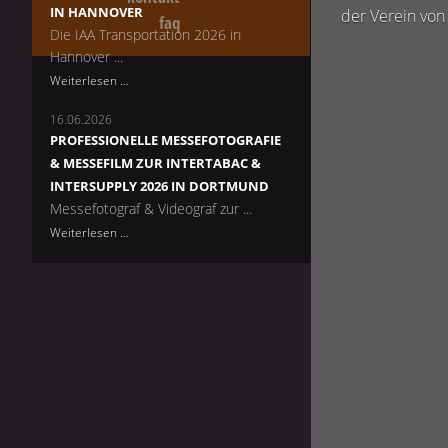
Messefotografie
IN HANNOVER
der Verein vo
faq
zur
Die IAA Transportation 2026 in
WindEnergy
Hannover ...
2026
Messefotografie
Weiterlesen …
und
16.06.2026
Messefilm
PROFESSIONELLE MESSEFOTOGRAFIE
für
& MESSEFILM ZUR INTERTABAC &
die
INTERSUPPLY 2026 IN DORTMUND
IAA
Messefotograf & Videograf zur ...
Transportation
Professionelle
Weiterlesen …
2026
Messefotografie
in
&
Hannover
Messefilm
zur
InterTabac
&
InterSupply
2026
in