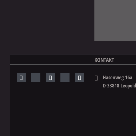
Dortmund
KONTAKT
Hasenweg 16a
D-33818 Leopol