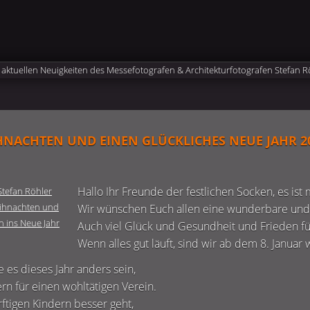
HNACHTEN UND EINEN GLÜCKLICHES NEUE JAHR 2
Hallo Ihr Freunde der festlichen Socken, es ist
Wir wünschen Euch allen eine wunderbare und
Auch viel Glück und Gesundheit und Frieden für
Wenn alles gut läuft, sind wir ab dem 8. Januar 
 es dieses Jahr anders sein,
rn für einen wohltätigen Verein.
ftigen Kindern besser geht,