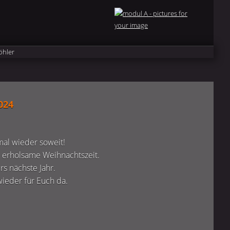
024
 mal wieder soweit!
 erholsame Weihnachtszeit.
s nächste Jahr.
wieder für Euch da.