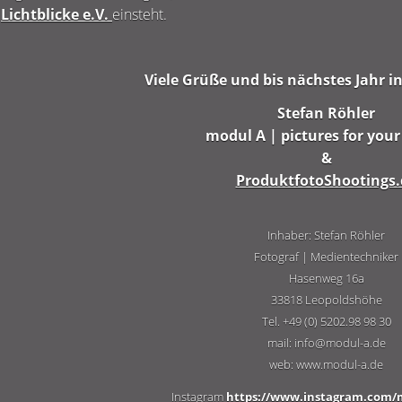
n
Lichtblicke e.V.
einsteht.
Viele Grüße und bis nächstes Jahr in 
Stefan Röhler
modul A | pictures for you
&
ProduktfotoShootings.
Inhaber: Stefan Röhler
Fotograf | Medientechniker
Hasenweg 16a
33818 Leopoldshöhe
Tel. +49 (0) 5202.98 98 30
mail: info@modul-a.de
web: www.modul-a.de
Instagram
https://www.instagram.com/