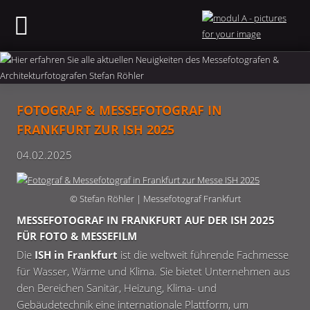
FOTOGRAF & MESSEFOTOGRAF IN
FRANKFURT ZUR ISH 2025
04.02.2025
© Stefan Röhler | Messefotograf Frankfurt
MESSEFOTOGRAF IN FRANKFURT AUF DER ISH 2025
FÜR FOTO & MESSEFILM
Die
ISH in Frankfurt
ist die weltweit führende Fachmesse
für Wasser, Wärme und Klima. Sie bietet Unternehmen aus
den Bereichen Sanitär, Heizung, Klima- und
Gebäudetechnik eine internationale Plattform, um