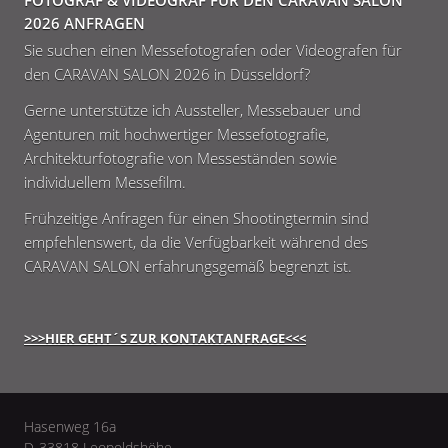
FOTOGRAF & VIDEOGRAF FÜR DEN CARAVAN SALON
2026 ANFRAGEN
Sie suchen einen Messefotografen oder Videografen für
den CARAVAN SALON 2026 in Düsseldorf?
Gerne unterstütze ich Aussteller, Messebauer und
Agenturen mit hochwertiger Messefotografie,
Architekturfotografie von Messeständen sowie
individuellem Messefilm.
Frühzeitige Anfragen für einen Shootingtermin sind
empfehlenswert, da die Verfügbarkeit während des
CARAVAN SALON erfahrungsgemäß begrenzt ist.
>>>HIER GEHT´S ZUR KONTAKTANFRAGE<<<
Hasenweg 16a