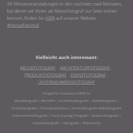
40 Messeveranstaltungen in den nächsten zwei Monaten,
bei denen wir Ihnen als Messefotograf zur Seite stehen
können, finden Sie
HIER
auf unserer Website.
#
messefotograf
Vielleicht auch interessant:
MESSEFOTOGRAF
-
ARCHITEKTURFOTOGRAF
-
PRODUKTFOTOGRAF
-
EVENTFOTOGRAF
-
UNTERNEHMENSFOTOGRAF
Fotograf & Fotostudio in NRW für:
Messefotografie | Messefilm | Architekturfotografie | Werbefotografie |
Produktfotografie | Produktaufnahmen | Interieurfotografie
Makrofotografie
Unternehmensfotografie | Focus-Stacking Fotografie | Businessfotografie |
Industriefotografie | Videografie | Bildretusche