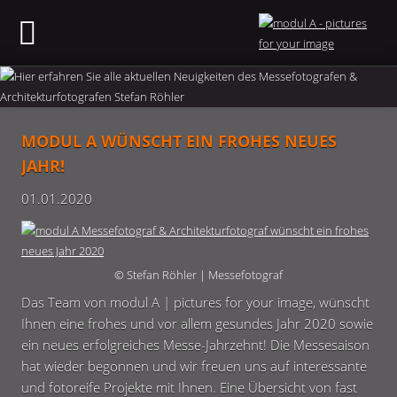
MODUL A WÜNSCHT EIN FROHES NEUES
JAHR!
01.01.2020
© Stefan Röhler | Messefotograf
Das Team von modul A | pictures for your image, wünscht
Ihnen eine frohes und vor allem gesundes Jahr 2020 sowie
ein neues erfolgreiches Messe-Jahrzehnt! Die Messesaison
hat wieder begonnen und wir freuen uns auf interessante
und fotoreife Projekte mit Ihnen. Eine Übersicht von fast